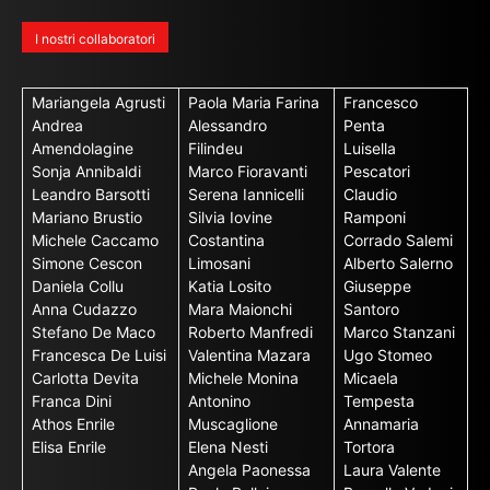
I nostri collaboratori
Mariangela Agrusti
Paola Maria Farina
Francesco
Andrea
Alessandro
Penta
Amendolagine
Filindeu
Luisella
Sonja Annibaldi
Marco Fioravanti
Pescatori
Leandro Barsotti
Serena Iannicelli
Claudio
Mariano Brustio
Silvia Iovine
Ramponi
Michele Caccamo
Costantina
Corrado Salemi
Simone Cescon
Limosani
Alberto Salerno
Daniela Collu
Katia Losito
Giuseppe
Anna Cudazzo
Mara Maionchi
Santoro
Stefano De Maco
Roberto Manfredi
Marco Stanzani
Francesca De Luisi
Valentina Mazara
Ugo Stomeo
Carlotta Devita
Michele Monina
Micaela
Franca Dini
Antonino
Tempesta
Athos Enrile
Muscaglione
Annamaria
Elisa Enrile
Elena Nesti
Tortora
Angela Paonessa
Laura Valente