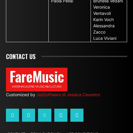
Paola Pellai
Brunella Vedani
Veronica
Ventavoli
Karin Voch
Alessandra
Zacco
Luca Viviani
CONTACT US
FareMusic
WEBMAGAZINE MUSICA&CULTURA
Customized by
JesSoftware di Jessica Cavestro