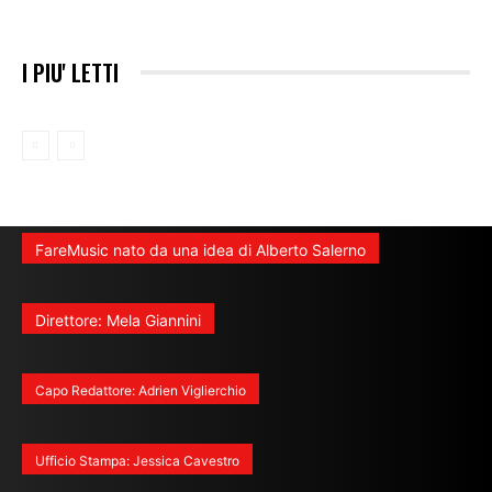
I PIU' LETTI
FareMusic nato da una idea di Alberto Salerno
Direttore: Mela Giannini
Capo Redattore: Adrien Viglierchio
Ufficio Stampa: Jessica Cavestro