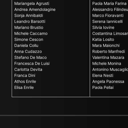
Mariangela Agrusti
Paola Maria Farina
Andrea Amendolagine
Alessandro Filinde
Sonja Annibaldi
Marco Fioravanti
Leandro Barsotti
Serena Iannicelli
Mariano Brustio
Silvia Iovine
Michele Caccamo
Costantina Limosan
Simone Cescon
Katia Losito
Daniela Collu
Mara Maionchi
Anna Cudazzo
Roberto Manfredi
Stefano De Maco
Valentina Mazara
Francesca De Luisi
Michele Monina
Carlotta Devita
Antonino Muscagli
Franca Dini
Elena Nesti
Athos Enrile
Angela Paonessa
Elisa Enrile
Paola Pellai