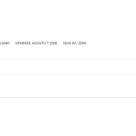
ILANO
VENERDÌ, AGOSTO 7, 2026
SIGN IN / JOIN
RECENSIONI
ZONA GIOVANI
TOUR
SOCI