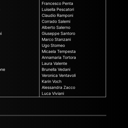
Francesco Penta
u
Luisella Pescatori
Claudio Ramponi
Corrado Salemi
Alberto Salerno
i
Giuseppe Santoro
Marco Stanzani
Ugo Stomeo
Micaela Tempesta
Annamaria Tortora
Laura Valente
one
Brunella Vedani
Veronica Ventavoli
Karin Voch
Alessandra Zacco
Luca Viviani