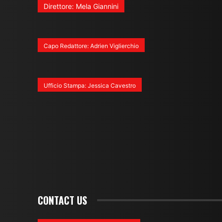
Direttore: Mela Giannini
Capo Redattore: Adrien Viglierchio
Ufficio Stampa: Jessica Cavestro
CONTACT US