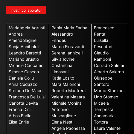
I nostri collaboratori
Mariangela Agrusti
Paola Maria Farina
Francesco
Andrea
Alessandro
Penta
Amendolagine
Filindeu
Luisella
Sonja Annibaldi
Marco Fioravanti
Pescatori
Leandro Barsotti
Serena Iannicelli
Claudio
Mariano Brustio
Silvia Iovine
Ramponi
Michele Caccamo
Costantina
Corrado Salemi
Simone Cescon
Limosani
Alberto Salerno
Daniela Collu
Katia Losito
Giuseppe
Anna Cudazzo
Mara Maionchi
Santoro
Stefano De Maco
Roberto Manfredi
Marco Stanzani
Francesca De Luisi
Valentina Mazara
Ugo Stomeo
Carlotta Devita
Michele Monina
Micaela
Franca Dini
Antonino
Tempesta
Athos Enrile
Muscaglione
Annamaria
Elisa Enrile
Elena Nesti
Tortora
Angela Paonessa
Laura Valente