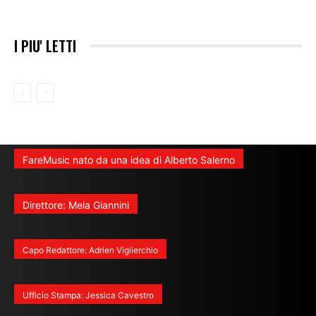
I PIU' LETTI
FareMusic nato da una idea di Alberto Salerno
Direttore: Mela Giannini
Capo Redattore: Adrien Viglierchio
Ufficio Stampa: Jessica Cavestro