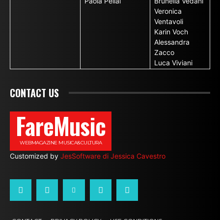
Paola Pellai
Brunella Vedani
Veronica
Ventavoli
Karin Voch
Alessandra
Zacco
Luca Viviani
CONTACT US
FareMusic
WEBMAGAZINE MUSICA&CULTURA
Customized by
JesSoftware di Jessica Cavestro