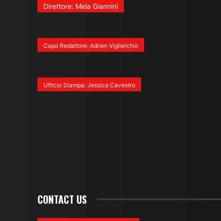
Direttore: Mela Giannini
Capo Redattore: Adrien Viglierchio
Ufficio Stampa: Jessica Cavestro
CONTACT US