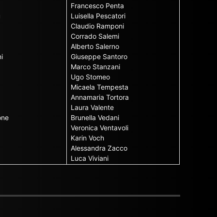
Francesco Penta
u
Luisella Pescatori
Claudio Ramponi
Corrado Salemi
Alberto Salerno
i
Giuseppe Santoro
Marco Stanzani
Ugo Stomeo
Micaela Tempesta
Annamaria Tortora
Laura Valente
one
Brunella Vedani
Veronica Ventavoli
Karin Voch
Alessandra Zacco
Luca Viviani