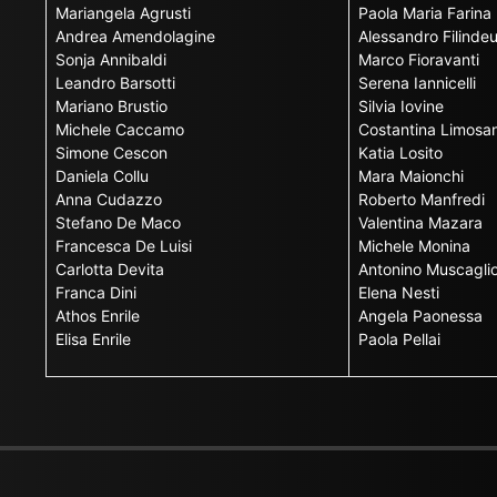
Mariangela Agrusti
Paola Maria Farina
Andrea Amendolagine
Alessandro Filinde
Sonja Annibaldi
Marco Fioravanti
Leandro Barsotti
Serena Iannicelli
Mariano Brustio
Silvia Iovine
Michele Caccamo
Costantina Limosan
Simone Cescon
Katia Losito
Daniela Collu
Mara Maionchi
Anna Cudazzo
Roberto Manfredi
Stefano De Maco
Valentina Mazara
Francesca De Luisi
Michele Monina
Carlotta Devita
Antonino Muscagli
Franca Dini
Elena Nesti
Athos Enrile
Angela Paonessa
Elisa Enrile
Paola Pellai