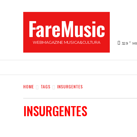
FareMusic
WEBMAGAZINE MUSICA&CULTURA
C
32.9
MI
SANREMO 2025
MUSICA
NEWS FLASH
HOME
TAGS
INSURGENTES
INSURGENTES