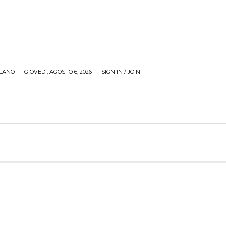
LANO
GIOVEDÌ, AGOSTO 6, 2026
SIGN IN / JOIN
RECENSIONI
ZONA GIOVANI
TOUR
SOCI