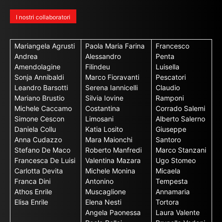
I nostri collaboratori
Mariangela Agrusti
Paola Maria Farina
Francesco
Andrea
Alessandro
Penta
Amendolagine
Filindeu
Luisella
Sonja Annibaldi
Marco Fioravanti
Pescatori
Leandro Barsotti
Serena Iannicelli
Claudio
Mariano Brustio
Silvia Iovine
Ramponi
Michele Caccamo
Costantina
Corrado Salemi
Simone Cescon
Limosani
Alberto Salerno
Daniela Collu
Katia Losito
Giuseppe
Anna Cudazzo
Mara Maionchi
Santoro
Stefano De Maco
Roberto Manfredi
Marco Stanzani
Francesca De Luisi
Valentina Mazara
Ugo Stomeo
Carlotta Devita
Michele Monina
Micaela
Franca Dini
Antonino
Tempesta
Athos Enrile
Muscaglione
Annamaria
Elisa Enrile
Elena Nesti
Tortora
Angela Paonessa
Laura Valente