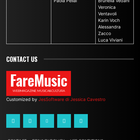
Paola Pellai
Brunella Vedani
Veronica
Ventavoli
Karin Voch
Alessandra
Zacco
Luca Viviani
CONTACT US
FareMusic
WEBMAGAZINE MUSICA&CULTURA
Customized by
JesSoftware di Jessica Cavestro