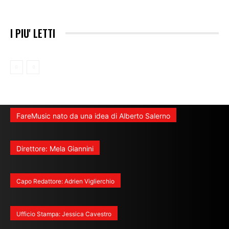
I PIU' LETTI
FareMusic nato da una idea di Alberto Salerno
Direttore: Mela Giannini
Capo Redattore: Adrien Viglierchio
Ufficio Stampa: Jessica Cavestro