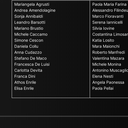
Mariangela Agrusti
Paola Maria Farina
Andrea Amendolagine
Alessandro Filinde
Sonja Annibaldi
Marco Fioravanti
Leandro Barsotti
Serena Iannicelli
Mariano Brustio
Silvia Iovine
Michele Caccamo
Costantina Limosan
Simone Cescon
Katia Losito
Daniela Collu
Mara Maionchi
Anna Cudazzo
Roberto Manfredi
Stefano De Maco
Valentina Mazara
Francesca De Luisi
Michele Monina
Carlotta Devita
Antonino Muscagli
Franca Dini
Elena Nesti
Athos Enrile
Angela Paonessa
Elisa Enrile
Paola Pellai