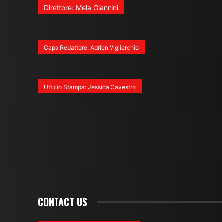
Direttore: Mela Giannini
Capo Redattore: Adrien Viglierchio
Ufficio Stampa: Jessica Cavestro
CONTACT US