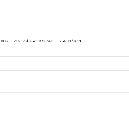
LANO
VENERDÌ, AGOSTO 7, 2026
SIGN IN / JOIN
RECENSIONI
ZONA GIOVANI
TOUR
SOCI