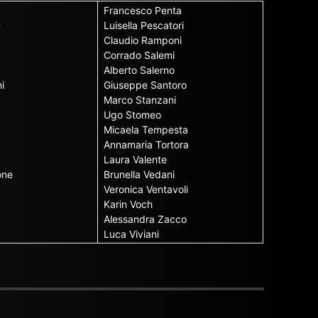
Francesco Penta
u
Luisella Pescatori
Claudio Ramponi
Corrado Salemi
Alberto Salerno
i
Giuseppe Santoro
Marco Stanzani
Ugo Stomeo
Micaela Tempesta
Annamaria Tortora
Laura Valente
one
Brunella Vedani
Veronica Ventavoli
Karin Voch
Alessandra Zacco
Luca Viviani