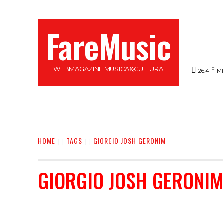
FareMusic
WEBMAGAZINE MUSICA&CULTURA
C
26.4
M
SANREMO 2025
MUSICA
NEWS FLASH
HOME
TAGS
GIORGIO JOSH GERONIM
GIORGIO JOSH GERONI