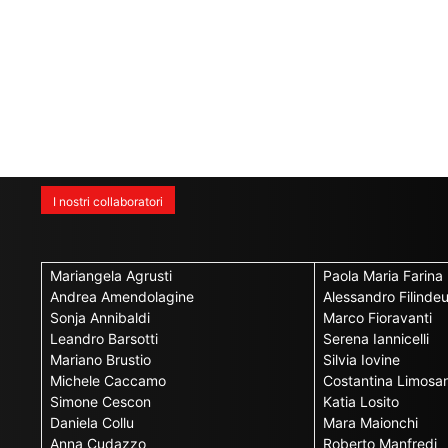
I nostri collaboratori
Mariangela Agrusti
Paola Maria Farina
Andrea Amendolagine
Alessandro Filinde
Sonja Annibaldi
Marco Fioravanti
Leandro Barsotti
Serena Iannicelli
Mariano Brustio
Silvia Iovine
Michele Caccamo
Costantina Limosan
Simone Cescon
Katia Losito
Daniela Collu
Mara Maionchi
Anna Cudazzo
Roberto Manfredi