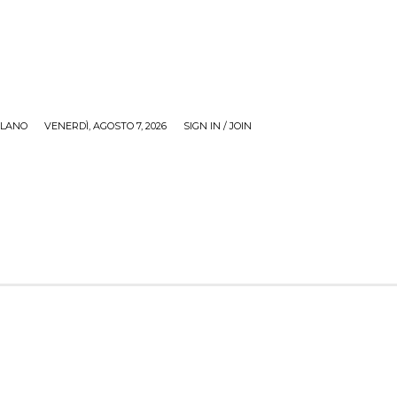
ILANO
VENERDÌ, AGOSTO 7, 2026
SIGN IN / JOIN
RECENSIONI
ZONA GIOVANI
TOUR
SOCI
M