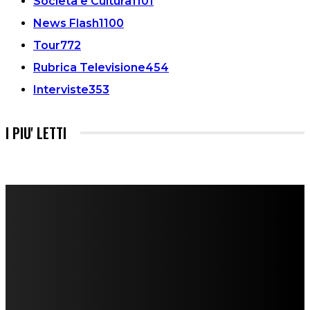
Società e Cultura
1101
News Flash
1100
Tour
772
Rubrica Televisione
454
Interviste
353
I PIU' LETTI
FareMusic nato da una idea di Alberto Salerno
Direttore: Mela Giannini
Capo Redattore: Adrien Viglierchio
Ufficio Stampa: Jessica Cavestro
I nostri collaboratori
Mariangela Agrusti
Paola Maria Farina
Francesco Penta