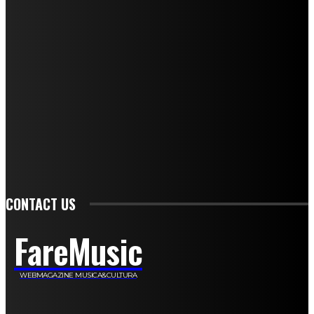
Andrea Amendolagine
Alessandro Filindeu
Luisella Pescatori
Sonja Annibaldi
Marco Fioravanti
Claudio Ramponi
Leandro Barsotti
Serena Iannicelli
Corrado Salemi
Mariano Brustio
Silvia Iovine
Alberto Salerno
Michele Caccamo
Costantina Limosani
Giuseppe Santoro
Simone Cescon
Katia Losito
Marco Stanzani
Daniela Collu
Mara Maionchi
Ugo Stomeo
Anna Cudazzo
Roberto Manfredi
Micaela Tempesta
Stefano De Maco
Valentina Mazara
Annamaria Tortora
Francesca De Luisi
Michele Monina
Laura Valente
Carlotta Devita
Antonino Muscaglione
Brunella Vedani
Franca Dini
Elena Nesti
Veronica Ventavoli
Athos Enrile
Angela Paonessa
Karin Voch
Elisa Enrile
Paola Pellai
Alessandra Zacco
Luca Viviani
CONTACT US
FareMusic
WEBMAGAZINE MUSICA&CULTURA
Customized by
JesSoftware di Jessica Cavestro