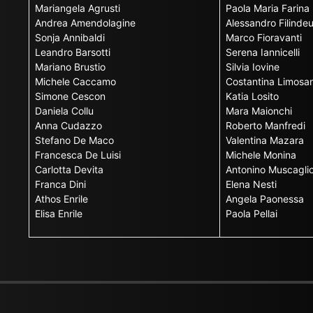
Mariangela Agrusti
Paola Maria Farina
Andrea Amendolagine
Alessandro Filinde
Sonja Annibaldi
Marco Fioravanti
Leandro Barsotti
Serena Iannicelli
Mariano Brustio
Silvia Iovine
Michele Caccamo
Costantina Limosan
Simone Cescon
Katia Losito
Daniela Collu
Mara Maionchi
Anna Cudazzo
Roberto Manfredi
Stefano De Maco
Valentina Mazara
Francesca De Luisi
Michele Monina
Carlotta Devita
Antonino Muscagli
Franca Dini
Elena Nesti
Athos Enrile
Angela Paonessa
Elisa Enrile
Paola Pellai