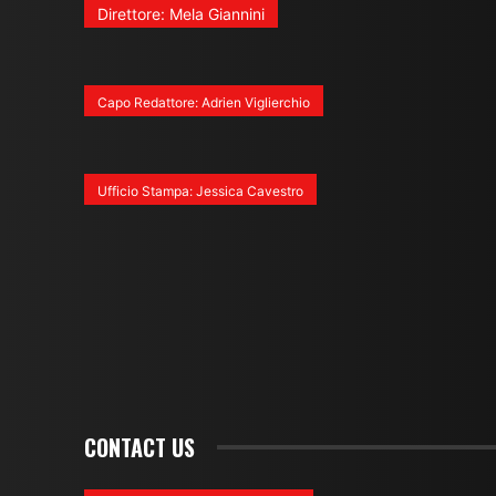
Direttore: Mela Giannini
Capo Redattore: Adrien Viglierchio
Ufficio Stampa: Jessica Cavestro
CONTACT US