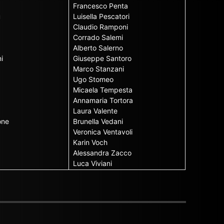
Francesco Penta
u
Luisella Pescatori
Claudio Ramponi
Corrado Salemi
Alberto Salerno
i
Giuseppe Santoro
Marco Stanzani
Ugo Stomeo
Micaela Tempesta
Annamaria Tortora
Laura Valente
one
Brunella Vedani
Veronica Ventavoli
Karin Voch
Alessandra Zacco
Luca Viviani