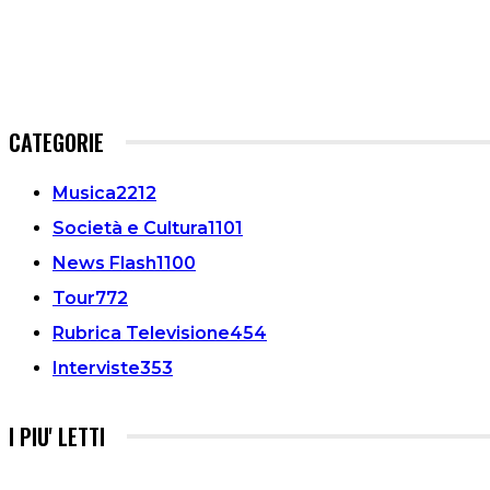
CATEGORIE
Musica
2212
Società e Cultura
1101
News Flash
1100
Tour
772
Rubrica Televisione
454
Interviste
353
I PIU' LETTI