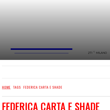
FareMusic
WEBMAGAZINE MUSICA&CULTURA
C
27.1
MILANO
SANREMO 2025
MUSICA
NEWS FLASH
HOME
TAGS
FEDERICA CARTA E SHADE
FEDERICA CARTA E SHADE