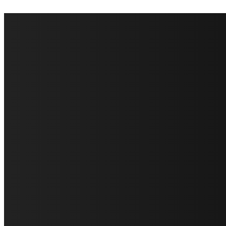
FareMusic nato da una idea di Alberto Salerno
Direttore: Mela Giannini
Capo Redattore: Adrien Viglierchio
Ufficio Stampa: Jessica Cavestro
I nostri collaboratori
Mariangela Agrusti
Paola Maria Farina
Francesco Penta
Andrea Amendolagine
Alessandro Filindeu
Luisella Pescatori
Sonja Annibaldi
Marco Fioravanti
Claudio Ramponi
Leandro Barsotti
Serena Iannicelli
Corrado Salemi
Mariano Brustio
Silvia Iovine
Alberto Salerno
Michele Caccamo
Costantina Limosani
Giuseppe Santoro
Simone Cescon
Katia Losito
Marco Stanzani
Daniela Collu
Mara Maionchi
Ugo Stomeo
Anna Cudazzo
Roberto Manfredi
Micaela Tempesta
Stefano De Maco
Valentina Mazara
Annamaria Tortora
Francesca De Luisi
Michele Monina
Laura Valente
Carlotta Devita
Antonino Muscaglione
Brunella Vedani