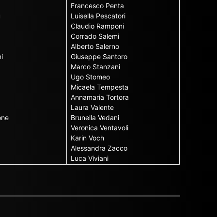
Francesco Penta
u
Luisella Pescatori
Claudio Ramponi
Corrado Salemi
Alberto Salerno
i
Giuseppe Santoro
Marco Stanzani
Ugo Stomeo
Micaela Tempesta
Annamaria Tortora
Laura Valente
one
Brunella Vedani
Veronica Ventavoli
Karin Voch
Alessandra Zacco
Luca Viviani