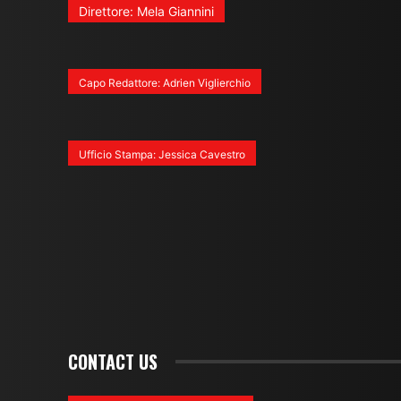
Direttore: Mela Giannini
Capo Redattore: Adrien Viglierchio
Ufficio Stampa: Jessica Cavestro
CONTACT US