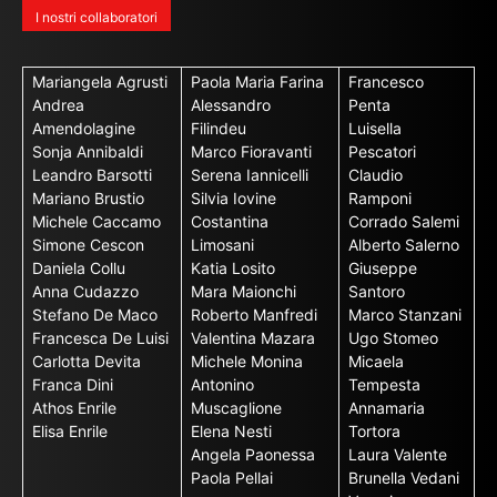
I nostri collaboratori
Mariangela Agrusti
Paola Maria Farina
Francesco
Andrea
Alessandro
Penta
Amendolagine
Filindeu
Luisella
Sonja Annibaldi
Marco Fioravanti
Pescatori
Leandro Barsotti
Serena Iannicelli
Claudio
Mariano Brustio
Silvia Iovine
Ramponi
Michele Caccamo
Costantina
Corrado Salemi
Simone Cescon
Limosani
Alberto Salerno
Daniela Collu
Katia Losito
Giuseppe
Anna Cudazzo
Mara Maionchi
Santoro
Stefano De Maco
Roberto Manfredi
Marco Stanzani
Francesca De Luisi
Valentina Mazara
Ugo Stomeo
Carlotta Devita
Michele Monina
Micaela
Franca Dini
Antonino
Tempesta
Athos Enrile
Muscaglione
Annamaria
Elisa Enrile
Elena Nesti
Tortora
Angela Paonessa
Laura Valente
Paola Pellai
Brunella Vedani