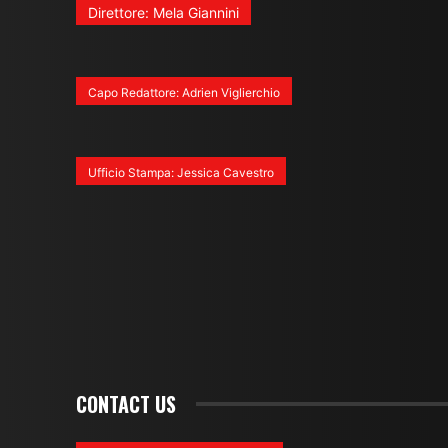
Direttore: Mela Giannini
Capo Redattore: Adrien Viglierchio
Ufficio Stampa: Jessica Cavestro
CONTACT US