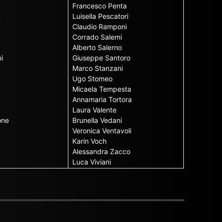
Francesco Penta
u
Luisella Pescatori
Claudio Ramponi
Corrado Salemi
Alberto Salerno
i
Giuseppe Santoro
Marco Stanzani
Ugo Stomeo
Micaela Tempesta
Annamaria Tortora
Laura Valente
one
Brunella Vedani
Veronica Ventavoli
Karin Voch
Alessandra Zacco
Luca Viviani