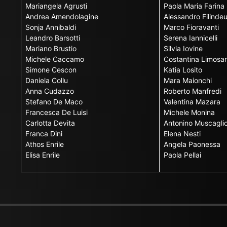
Mariangela Agrusti
Paola Maria Farina
Andrea Amendolagine
Alessandro Filinde
Sonja Annibaldi
Marco Fioravanti
Leandro Barsotti
Serena Iannicelli
Mariano Brustio
Silvia Iovine
Michele Caccamo
Costantina Limosan
Simone Cescon
Katia Losito
Daniela Collu
Mara Maionchi
Anna Cudazzo
Roberto Manfredi
Stefano De Maco
Valentina Mazara
Francesca De Luisi
Michele Monina
Carlotta Devita
Antonino Muscagli
Franca Dini
Elena Nesti
Athos Enrile
Angela Paonessa
Elisa Enrile
Paola Pellai