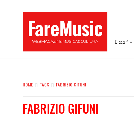
FareMusic
WEBMAGAZINE MUSICA&CULTURA
C
22.2
MI
SANREMO 2025
MUSICA
NEWS FLASH
HOME
TAGS
FABRIZIO GIFUNI
FABRIZIO GIFUNI