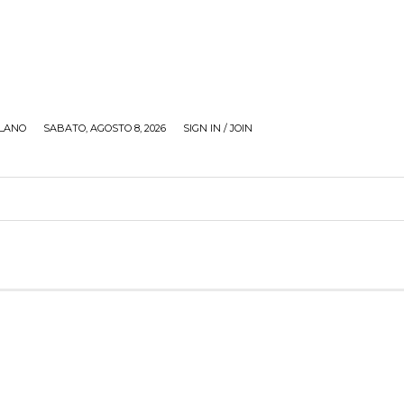
LANO
SABATO, AGOSTO 8, 2026
SIGN IN / JOIN
RECENSIONI
ZONA GIOVANI
TOUR
SOCI