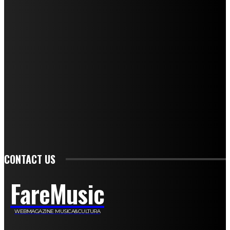
Mariangela Agrusti
Paola Maria Farina
Francesco Penta
Andrea Amendolagine
Alessandro Filindeu
Luisella Pescatori
Sonja Annibaldi
Marco Fioravanti
Claudio Ramponi
Leandro Barsotti
Serena Iannicelli
Corrado Salemi
Mariano Brustio
Silvia Iovine
Alberto Salerno
Michele Caccamo
Costantina Limosani
Giuseppe Santoro
Simone Cescon
Katia Losito
Marco Stanzani
Daniela Collu
Mara Maionchi
Ugo Stomeo
Anna Cudazzo
Roberto Manfredi
Micaela Tempesta
Stefano De Maco
Valentina Mazara
Annamaria Tortora
Francesca De Luisi
Michele Monina
Laura Valente
Carlotta Devita
Antonino Muscaglione
Brunella Vedani
Franca Dini
Elena Nesti
Veronica Ventavoli
Athos Enrile
Angela Paonessa
Karin Voch
Elisa Enrile
Paola Pellai
Alessandra Zacco
Luca Viviani
CONTACT US
FareMusic
WEBMAGAZINE MUSICA&CULTURA
Customized by
JesSoftware di Jessica Cavestro