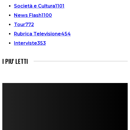
Società e Cultura
1101
News Flash
1100
Tour
772
Rubrica Televisione
454
Interviste
353
I PIU' LETTI
FareMusic nato da una idea di Alberto Salerno
Direttore: Mela Giannini
Capo Redattore: Adrien Viglierchio
Ufficio Stampa: Jessica Cavestro
I nostri collaboratori