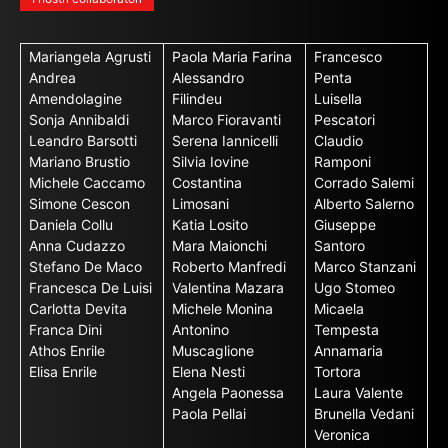
Mariangela Agrusti
Paola Maria Farina
Francesco
Andrea
Alessandro
Penta
Amendolagine
Filindeu
Luisella
Sonja Annibaldi
Marco Fioravanti
Pescatori
Leandro Barsotti
Serena Iannicelli
Claudio
Mariano Brustio
Silvia Iovine
Ramponi
Michele Caccamo
Costantina
Corrado Salemi
Simone Cescon
Limosani
Alberto Salerno
Daniela Collu
Katia Losito
Giuseppe
Anna Cudazzo
Mara Maionchi
Santoro
Stefano De Maco
Roberto Manfredi
Marco Stanzani
Francesca De Luisi
Valentina Mazara
Ugo Stomeo
Carlotta Devita
Michele Monina
Micaela
Franca Dini
Antonino
Tempesta
Athos Enrile
Muscaglione
Annamaria
Elisa Enrile
Elena Nesti
Tortora
Angela Paonessa
Laura Valente
Paola Pellai
Brunella Vedani
Veronica