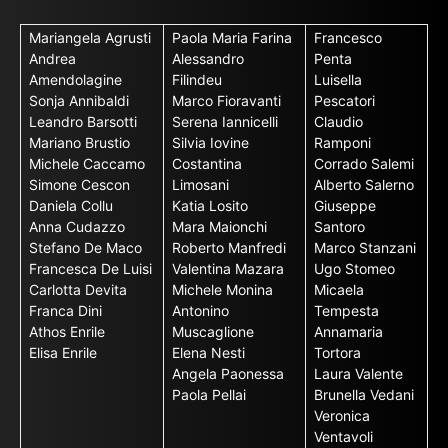
Mariangela Agrusti
Paola Maria Farina
Francesco
Andrea
Alessandro
Penta
Amendolagine
Filindeu
Luisella
Sonja Annibaldi
Marco Fioravanti
Pescatori
Leandro Barsotti
Serena Iannicelli
Claudio
Mariano Brustio
Silvia Iovine
Ramponi
Michele Caccamo
Costantina
Corrado Salemi
Simone Cescon
Limosani
Alberto Salerno
Daniela Collu
Katia Losito
Giuseppe
Anna Cudazzo
Mara Maionchi
Santoro
Stefano De Maco
Roberto Manfredi
Marco Stanzani
Francesca De Luisi
Valentina Mazara
Ugo Stomeo
Carlotta Devita
Michele Monina
Micaela
Franca Dini
Antonino
Tempesta
Athos Enrile
Muscaglione
Annamaria
Elisa Enrile
Elena Nesti
Tortora
Angela Paonessa
Laura Valente
Paola Pellai
Brunella Vedani
Veronica
Ventavoli