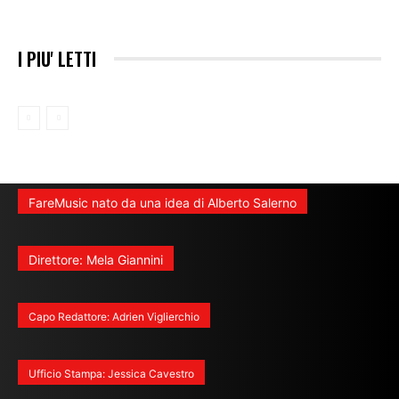
I PIU' LETTI
FareMusic nato da una idea di Alberto Salerno
Direttore: Mela Giannini
Capo Redattore: Adrien Viglierchio
Ufficio Stampa: Jessica Cavestro