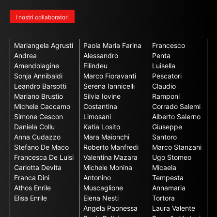
I nostri collaboratori
Mariangela Agrusti
Paola Maria Farina
Francesco
Andrea
Alessandro
Penta
Amendolagine
Filindeu
Luisella
Sonja Annibaldi
Marco Fioravanti
Pescatori
Leandro Barsotti
Serena Iannicelli
Claudio
Mariano Brustio
Silvia Iovine
Ramponi
Michele Caccamo
Costantina
Corrado Salemi
Simone Cescon
Limosani
Alberto Salerno
Daniela Collu
Katia Losito
Giuseppe
Anna Cudazzo
Mara Maionchi
Santoro
Stefano De Maco
Roberto Manfredi
Marco Stanzani
Francesca De Luisi
Valentina Mazara
Ugo Stomeo
Carlotta Devita
Michele Monina
Micaela
Franca Dini
Antonino
Tempesta
Athos Enrile
Muscaglione
Annamaria
Elisa Enrile
Elena Nesti
Tortora
Angela Paonessa
Laura Valente