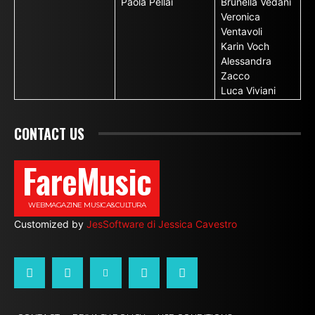
Paola Pellai
Brunella Vedani
Veronica
Ventavoli
Karin Voch
Alessandra
Zacco
Luca Viviani
CONTACT US
FareMusic
WEBMAGAZINE MUSICA&CULTURA
Customized by
JesSoftware di Jessica Cavestro