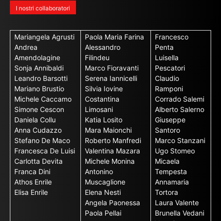
I nostri collaboratori
Mariangela Agrusti
Paola Maria Farina
Francesco
Andrea
Alessandro
Penta
Amendolagine
Filindeu
Luisella
Sonja Annibaldi
Marco Fioravanti
Pescatori
Leandro Barsotti
Serena Iannicelli
Claudio
Mariano Brustio
Silvia Iovine
Ramponi
Michele Caccamo
Costantina
Corrado Salemi
Simone Cescon
Limosani
Alberto Salerno
Daniela Collu
Katia Losito
Giuseppe
Anna Cudazzo
Mara Maionchi
Santoro
Stefano De Maco
Roberto Manfredi
Marco Stanzani
Francesca De Luisi
Valentina Mazara
Ugo Stomeo
Carlotta Devita
Michele Monina
Micaela
Franca Dini
Antonino
Tempesta
Athos Enrile
Muscaglione
Annamaria
Elisa Enrile
Elena Nesti
Tortora
Angela Paonessa
Laura Valente
Paola Pellai
Brunella Vedani