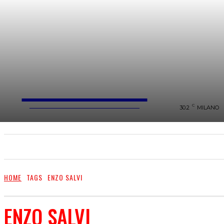
FareMusic
WEBMAGAZINE MUSICA&CULTURA
C
30.2
MILANO
SANREMO 2025
MUSICA
NEWS FLASH
HOME
TAGS
ENZO SALVI
ENZO SALVI