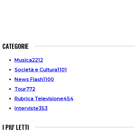
CATEGORIE
Musica
2212
Società e Cultura
1101
News Flash
1100
Tour
772
Rubrica Televisione
454
Interviste
353
I PIU' LETTI