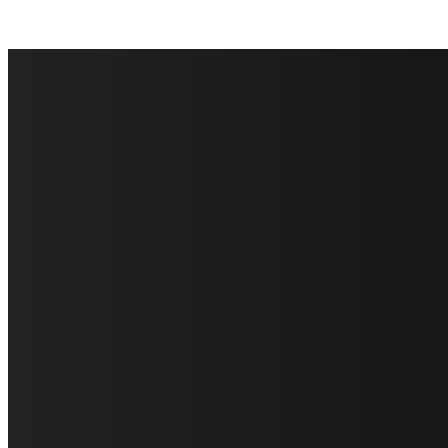
FareMusic nato da una idea di Alberto Salerno
Direttore: Mela Giannini
Capo Redattore: Adrien Viglierchio
Ufficio Stampa: Jessica Cavestro
I nostri collaboratori
Mariangela Agrusti
Paola Maria Farina
Francesco Penta
Andrea Amendolagine
Alessandro Filindeu
Luisella Pescatori
Sonja Annibaldi
Marco Fioravanti
Claudio Ramponi
Leandro Barsotti
Serena Iannicelli
Corrado Salemi
Mariano Brustio
Silvia Iovine
Alberto Salerno
Michele Caccamo
Costantina Limosani
Giuseppe Santoro
Simone Cescon
Katia Losito
Marco Stanzani
Daniela Collu
Mara Maionchi
Ugo Stomeo
Anna Cudazzo
Roberto Manfredi
Micaela Tempesta
Stefano De Maco
Valentina Mazara
Annamaria Tortora
Francesca De Luisi
Michele Monina
Laura Valente