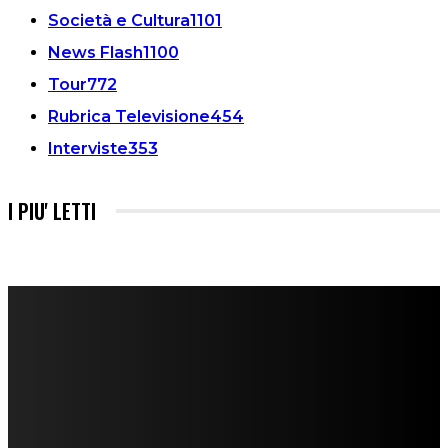
Società e Cultura
1101
News Flash
1100
Tour
772
Rubrica Televisione
454
Interviste
353
I PIU' LETTI
FareMusic nato da una idea di Alberto Salerno
Direttore: Mela Giannini
Capo Redattore: Adrien Viglierchio
Ufficio Stampa: Jessica Cavestro
I nostri collaboratori