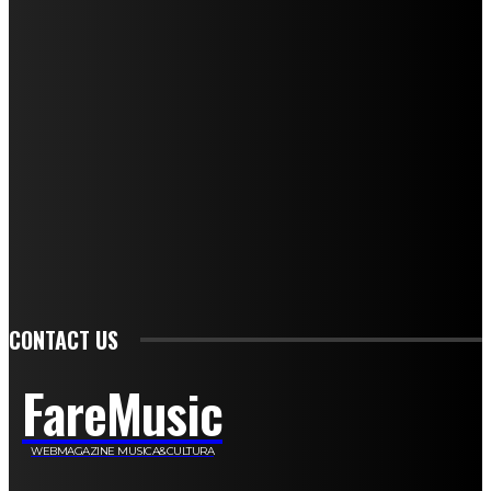
Mariangela Agrusti
Paola Maria Farina
Francesco Penta
Andrea Amendolagine
Alessandro Filindeu
Luisella Pescatori
Sonja Annibaldi
Marco Fioravanti
Claudio Ramponi
Leandro Barsotti
Serena Iannicelli
Corrado Salemi
Mariano Brustio
Silvia Iovine
Alberto Salerno
Michele Caccamo
Costantina Limosani
Giuseppe Santoro
Simone Cescon
Katia Losito
Marco Stanzani
Daniela Collu
Mara Maionchi
Ugo Stomeo
Anna Cudazzo
Roberto Manfredi
Micaela Tempesta
Stefano De Maco
Valentina Mazara
Annamaria Tortora
Francesca De Luisi
Michele Monina
Laura Valente
Carlotta Devita
Antonino Muscaglione
Brunella Vedani
Franca Dini
Elena Nesti
Veronica Ventavoli
Athos Enrile
Angela Paonessa
Karin Voch
Elisa Enrile
Paola Pellai
Alessandra Zacco
Luca Viviani
CONTACT US
FareMusic
WEBMAGAZINE MUSICA&CULTURA
Customized by
JesSoftware di Jessica Cavestro