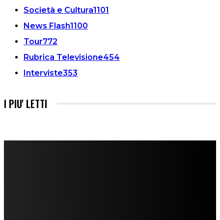
Società e Cultura
1101
News Flash
1100
Tour
772
Rubrica Televisione
454
Interviste
353
I PIU' LETTI
FareMusic nato da una idea di Alberto Salerno
Direttore: Mela Giannini
Capo Redattore: Adrien Viglierchio
Ufficio Stampa: Jessica Cavestro
I nostri collaboratori