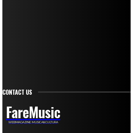
Mariangela Agrusti
Paola Maria Farina
Francesco Penta
Andrea Amendolagine
Alessandro Filindeu
Luisella Pescatori
Sonja Annibaldi
Marco Fioravanti
Claudio Ramponi
Leandro Barsotti
Serena Iannicelli
Corrado Salemi
Mariano Brustio
Silvia Iovine
Alberto Salerno
Michele Caccamo
Costantina Limosani
Giuseppe Santoro
Simone Cescon
Katia Losito
Marco Stanzani
Daniela Collu
Mara Maionchi
Ugo Stomeo
Anna Cudazzo
Roberto Manfredi
Micaela Tempesta
Stefano De Maco
Valentina Mazara
Annamaria Tortora
Francesca De Luisi
Michele Monina
Laura Valente
Carlotta Devita
Antonino Muscaglione
Brunella Vedani
Franca Dini
Elena Nesti
Veronica Ventavoli
Athos Enrile
Angela Paonessa
Karin Voch
Elisa Enrile
Paola Pellai
Alessandra Zacco
Luca Viviani
CONTACT US
FareMusic
WEBMAGAZINE MUSICA&CULTURA
Customized by
JesSoftware di Jessica Cavestro