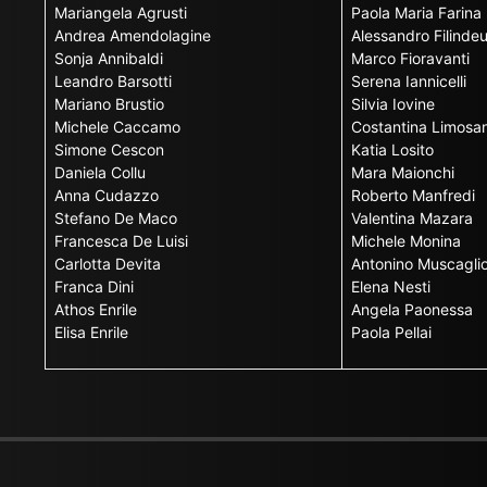
Mariangela Agrusti
Paola Maria Farina
Andrea Amendolagine
Alessandro Filinde
Sonja Annibaldi
Marco Fioravanti
Leandro Barsotti
Serena Iannicelli
Mariano Brustio
Silvia Iovine
Michele Caccamo
Costantina Limosan
Simone Cescon
Katia Losito
Daniela Collu
Mara Maionchi
Anna Cudazzo
Roberto Manfredi
Stefano De Maco
Valentina Mazara
Francesca De Luisi
Michele Monina
Carlotta Devita
Antonino Muscagli
Franca Dini
Elena Nesti
Athos Enrile
Angela Paonessa
Elisa Enrile
Paola Pellai