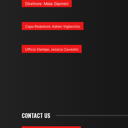
Direttore: Mela Giannini
Capo Redattore: Adrien Viglierchio
Ufficio Stampa: Jessica Cavestro
CONTACT US