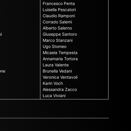
Francesco Penta
u
Luisella Pescatori
Claudio Ramponi
Corrado Salemi
Alberto Salerno
i
Giuseppe Santoro
Marco Stanzani
Ugo Stomeo
Micaela Tempesta
Annamaria Tortora
Laura Valente
one
Brunella Vedani
Veronica Ventavoli
Karin Voch
Alessandra Zacco
Luca Viviani