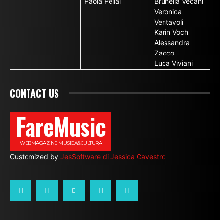
Paola Pellai
Brunella Vedani
Veronica
Ventavoli
Karin Voch
Alessandra
Zacco
Luca Viviani
CONTACT US
FareMusic
WEBMAGAZINE MUSICA&CULTURA
Customized by
JesSoftware di Jessica Cavestro