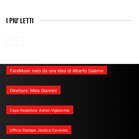
I PIU' LETTI
FareMusic nato da una idea di Alberto Salerno
Direttore: Mela Giannini
Capo Redattore: Adrien Viglierchio
Ufficio Stampa: Jessica Cavestro