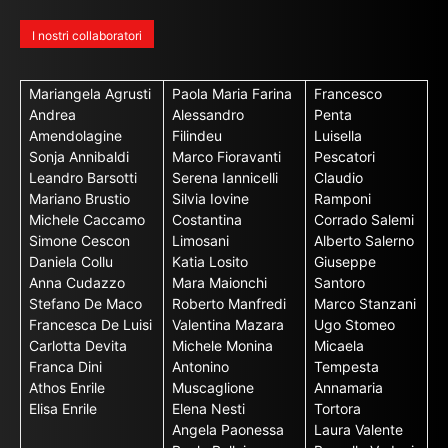
I nostri collaboratori
Mariangela Agrusti
Paola Maria Farina
Francesco
Andrea
Alessandro
Penta
Amendolagine
Filindeu
Luisella
Sonja Annibaldi
Marco Fioravanti
Pescatori
Leandro Barsotti
Serena Iannicelli
Claudio
Mariano Brustio
Silvia Iovine
Ramponi
Michele Caccamo
Costantina
Corrado Salemi
Simone Cescon
Limosani
Alberto Salerno
Daniela Collu
Katia Losito
Giuseppe
Anna Cudazzo
Mara Maionchi
Santoro
Stefano De Maco
Roberto Manfredi
Marco Stanzani
Francesca De Luisi
Valentina Mazara
Ugo Stomeo
Carlotta Devita
Michele Monina
Micaela
Franca Dini
Antonino
Tempesta
Athos Enrile
Muscaglione
Annamaria
Elisa Enrile
Elena Nesti
Tortora
Angela Paonessa
Laura Valente