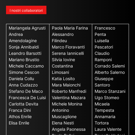
I nostri collaboratori
Mariangela Agrusti
Paola Maria Farina
Francesco
Andrea
Alessandro
Penta
Amendolagine
Filindeu
Luisella
Sonja Annibaldi
Marco Fioravanti
Pescatori
Leandro Barsotti
Serena Iannicelli
Claudio
Mariano Brustio
Silvia Iovine
Ramponi
Michele Caccamo
Costantina
Corrado Salemi
Simone Cescon
Limosani
Alberto Salerno
Daniela Collu
Katia Losito
Giuseppe
Anna Cudazzo
Mara Maionchi
Santoro
Stefano De Maco
Roberto Manfredi
Marco Stanzani
Francesca De Luisi
Valentina Mazara
Ugo Stomeo
Carlotta Devita
Michele Monina
Micaela
Franca Dini
Antonino
Tempesta
Athos Enrile
Muscaglione
Annamaria
Elisa Enrile
Elena Nesti
Tortora
Angela Paonessa
Laura Valente