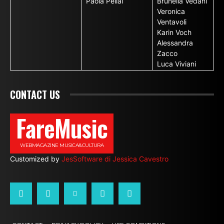
Paola Pellai
Brunella Vedani
Veronica
Ventavoli
Karin Voch
Alessandra
Zacco
Luca Viviani
CONTACT US
FareMusic
WEBMAGAZINE MUSICA&CULTURA
Customized by
JesSoftware di Jessica Cavestro