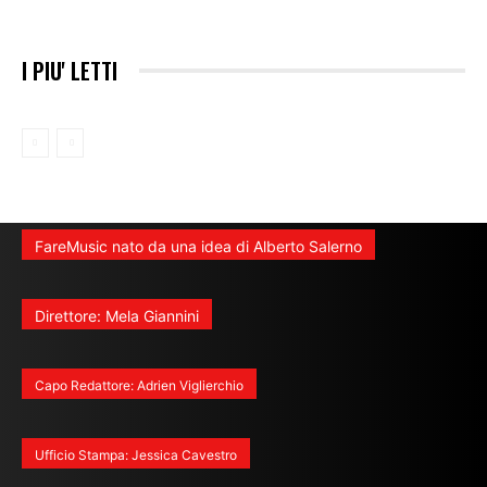
I PIU' LETTI
FareMusic nato da una idea di Alberto Salerno
Direttore: Mela Giannini
Capo Redattore: Adrien Viglierchio
Ufficio Stampa: Jessica Cavestro