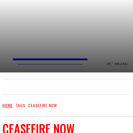
FareMusic
WEBMAGAZINE MUSICA&CULTURA
C
29
MILANO
SANREMO 2025
MUSICA
NEWS FLASH
HOME
TAGS
CEASEFIRE NOW
CEASEFIRE NOW