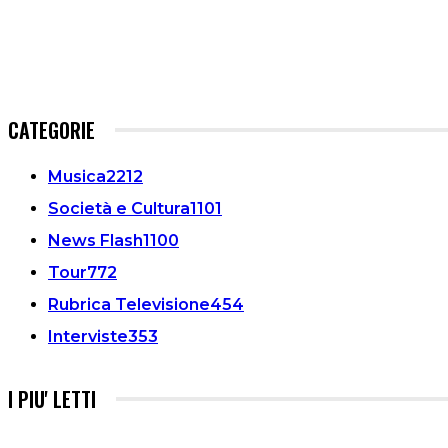
CATEGORIE
Musica
2212
Società e Cultura
1101
News Flash
1100
Tour
772
Rubrica Televisione
454
Interviste
353
I PIU' LETTI