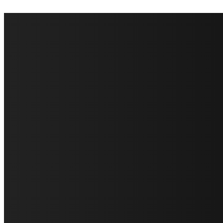
FareMusic nato da una idea di Alberto Salerno
Direttore: Mela Giannini
Capo Redattore: Adrien Viglierchio
Ufficio Stampa: Jessica Cavestro
I nostri collaboratori
Mariangela Agrusti
Paola Maria Farina
Francesco Penta
Andrea Amendolagine
Alessandro Filindeu
Luisella Pescatori
Sonja Annibaldi
Marco Fioravanti
Claudio Ramponi
Leandro Barsotti
Serena Iannicelli
Corrado Salemi
Mariano Brustio
Silvia Iovine
Alberto Salerno
Michele Caccamo
Costantina Limosani
Giuseppe Santoro
Simone Cescon
Katia Losito
Marco Stanzani
Daniela Collu
Mara Maionchi
Ugo Stomeo
Anna Cudazzo
Roberto Manfredi
Micaela Tempesta
Stefano De Maco
Valentina Mazara
Annamaria Tortora
Francesca De Luisi
Michele Monina
Laura Valente
Carlotta Devita
Antonino Muscaglione
Brunella Vedani