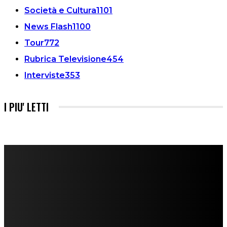
Società e Cultura
1101
News Flash
1100
Tour
772
Rubrica Televisione
454
Interviste
353
I PIU' LETTI
FareMusic nato da una idea di Alberto Salerno
Direttore: Mela Giannini
Capo Redattore: Adrien Viglierchio
Ufficio Stampa: Jessica Cavestro
I nostri collaboratori