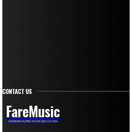
Mariangela Agrusti
Paola Maria Farina
Francesco Penta
Andrea Amendolagine
Alessandro Filindeu
Luisella Pescatori
Sonja Annibaldi
Marco Fioravanti
Claudio Ramponi
Leandro Barsotti
Serena Iannicelli
Corrado Salemi
Mariano Brustio
Silvia Iovine
Alberto Salerno
Michele Caccamo
Costantina Limosani
Giuseppe Santoro
Simone Cescon
Katia Losito
Marco Stanzani
Daniela Collu
Mara Maionchi
Ugo Stomeo
Anna Cudazzo
Roberto Manfredi
Micaela Tempesta
Stefano De Maco
Valentina Mazara
Annamaria Tortora
Francesca De Luisi
Michele Monina
Laura Valente
Carlotta Devita
Antonino Muscaglione
Brunella Vedani
Franca Dini
Elena Nesti
Veronica Ventavoli
Athos Enrile
Angela Paonessa
Karin Voch
Elisa Enrile
Paola Pellai
Alessandra Zacco
Luca Viviani
CONTACT US
FareMusic
WEBMAGAZINE MUSICA&CULTURA
Customized by
JesSoftware di Jessica Cavestro