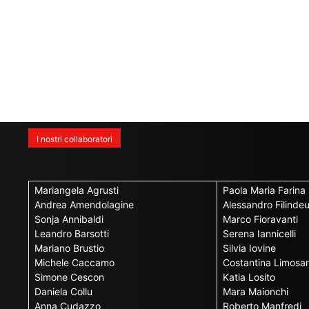
I nostri collaboratori
Mariangela Agrusti
Paola Maria Farina
Andrea Amendolagine
Alessandro Filinde
Sonja Annibaldi
Marco Fioravanti
Leandro Barsotti
Serena Iannicelli
Mariano Brustio
Silvia Iovine
Michele Caccamo
Costantina Limosan
Simone Cescon
Katia Losito
Daniela Collu
Mara Maionchi
Anna Cudazzo
Roberto Manfredi