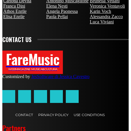
Carlotta Devita
Antonino Muscaglione
Brunella Vedani
Franca Dini
Elena Nesti
Veronica Ventavoli
Athos Enrile
Angela Paonessa
Karin Voch
Elisa Enrile
Paola Pellai
Alessandra Zacco
Luca Viviani
CONTACT US
FareMusic
WEBMAGAZINE MUSICA&CULTURA
Customized by
JesSoftware di Jessica Cavestro
CONTACT
PRIVACY POLICY
USE CONDITIONS
Partners