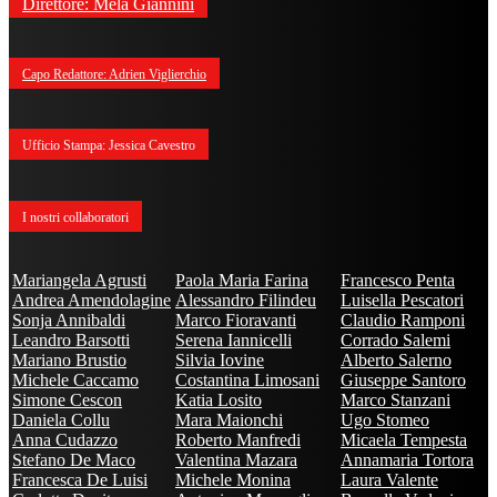
Direttore: Mela Giannini
Capo Redattore: Adrien Viglierchio
Ufficio Stampa: Jessica Cavestro
I nostri collaboratori
Mariangela Agrusti
Paola Maria Farina
Francesco Penta
Andrea Amendolagine
Alessandro Filindeu
Luisella Pescatori
Sonja Annibaldi
Marco Fioravanti
Claudio Ramponi
Leandro Barsotti
Serena Iannicelli
Corrado Salemi
Mariano Brustio
Silvia Iovine
Alberto Salerno
Michele Caccamo
Costantina Limosani
Giuseppe Santoro
Simone Cescon
Katia Losito
Marco Stanzani
Daniela Collu
Mara Maionchi
Ugo Stomeo
Anna Cudazzo
Roberto Manfredi
Micaela Tempesta
Stefano De Maco
Valentina Mazara
Annamaria Tortora
Francesca De Luisi
Michele Monina
Laura Valente