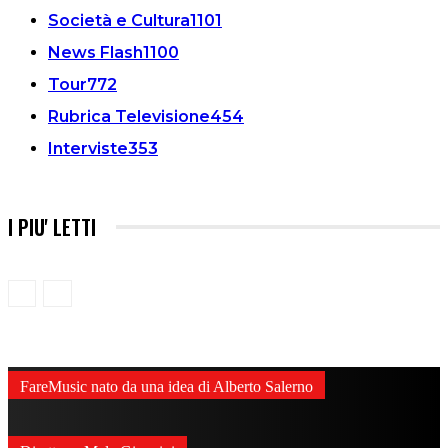
Società e Cultura
1101
News Flash
1100
Tour
772
Rubrica Televisione
454
Interviste
353
I PIU' LETTI
FareMusic nato da una idea di Alberto Salerno