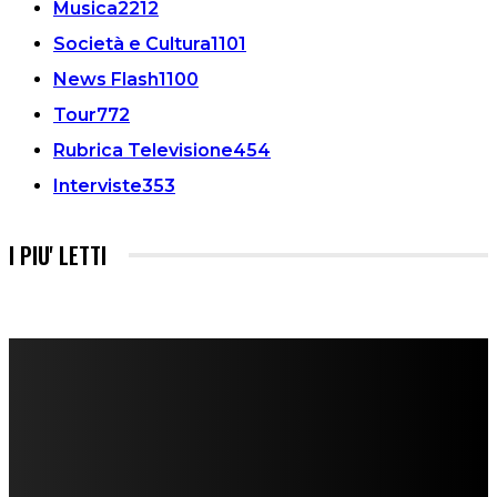
Musica
2212
Società e Cultura
1101
News Flash
1100
Tour
772
Rubrica Televisione
454
Interviste
353
I PIU' LETTI
FareMusic nato da una idea di Alberto Salerno
Direttore: Mela Giannini
Capo Redattore: Adrien Viglierchio
Ufficio Stampa: Jessica Cavestro