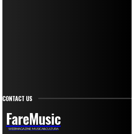
I nostri collaboratori
Mariangela Agrusti
Paola Maria Farina
Francesco Penta
Andrea Amendolagine
Alessandro Filindeu
Luisella Pescatori
Sonja Annibaldi
Marco Fioravanti
Claudio Ramponi
Leandro Barsotti
Serena Iannicelli
Corrado Salemi
Mariano Brustio
Silvia Iovine
Alberto Salerno
Michele Caccamo
Costantina Limosani
Giuseppe Santoro
Simone Cescon
Katia Losito
Marco Stanzani
Daniela Collu
Mara Maionchi
Ugo Stomeo
Anna Cudazzo
Roberto Manfredi
Micaela Tempesta
Stefano De Maco
Valentina Mazara
Annamaria Tortora
Francesca De Luisi
Michele Monina
Laura Valente
Carlotta Devita
Antonino Muscaglione
Brunella Vedani
Franca Dini
Elena Nesti
Veronica Ventavoli
Athos Enrile
Angela Paonessa
Karin Voch
Elisa Enrile
Paola Pellai
Alessandra Zacco
Luca Viviani
CONTACT US
FareMusic
WEBMAGAZINE MUSICA&CULTURA