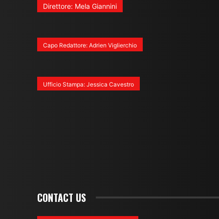
Direttore: Mela Giannini
Capo Redattore: Adrien Viglierchio
Ufficio Stampa: Jessica Cavestro
CONTACT US