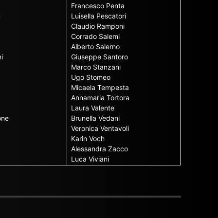
Francesco Penta
u
Luisella Pescatori
Claudio Ramponi
Corrado Salemi
Alberto Salerno
i
Giuseppe Santoro
Marco Stanzani
Ugo Stomeo
Micaela Tempesta
Annamaria Tortora
Laura Valente
one
Brunella Vedani
Veronica Ventavoli
Karin Voch
Alessandra Zacco
Luca Viviani