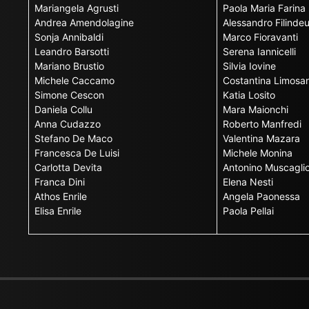
Mariangela Agrusti
Paola Maria Farina
Andrea Amendolagine
Alessandro Filinde
Sonja Annibaldi
Marco Fioravanti
Leandro Barsotti
Serena Iannicelli
Mariano Brustio
Silvia Iovine
Michele Caccamo
Costantina Limosan
Simone Cescon
Katia Losito
Daniela Collu
Mara Maionchi
Anna Cudazzo
Roberto Manfredi
Stefano De Maco
Valentina Mazara
Francesca De Luisi
Michele Monina
Carlotta Devita
Antonino Muscagli
Franca Dini
Elena Nesti
Athos Enrile
Angela Paonessa
Elisa Enrile
Paola Pellai