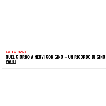
EDITORIALE
QUEL GIORNO A NERVI CON GINO – UN RICORDO DI GINO
PAOLI