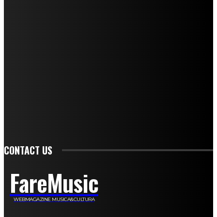
Mariangela Agrusti
Paola Maria Farina
Francesco Penta
Andrea Amendolagine
Alessandro Filindeu
Luisella Pescatori
Sonja Annibaldi
Marco Fioravanti
Claudio Ramponi
Leandro Barsotti
Serena Iannicelli
Corrado Salemi
Mariano Brustio
Silvia Iovine
Alberto Salerno
Michele Caccamo
Costantina Limosani
Giuseppe Santoro
Simone Cescon
Katia Losito
Marco Stanzani
Daniela Collu
Mara Maionchi
Ugo Stomeo
Anna Cudazzo
Roberto Manfredi
Micaela Tempesta
Stefano De Maco
Valentina Mazara
Annamaria Tortora
Francesca De Luisi
Michele Monina
Laura Valente
Carlotta Devita
Antonino Muscaglione
Brunella Vedani
Franca Dini
Elena Nesti
Veronica Ventavoli
Athos Enrile
Angela Paonessa
Karin Voch
Elisa Enrile
Paola Pellai
Alessandra Zacco
Luca Viviani
CONTACT US
FareMusic
WEBMAGAZINE MUSICA&CULTURA
Customized by
JesSoftware di Jessica Cavestro