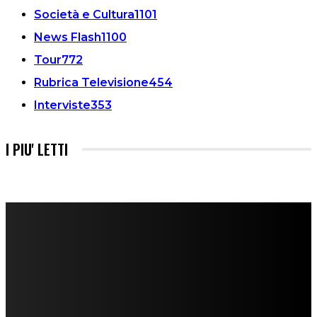
Società e Cultura
1101
News Flash
1100
Tour
772
Rubrica Televisione
454
Interviste
353
I PIU' LETTI
FareMusic nato da una idea di Alberto Salerno
Direttore: Mela Giannini
Capo Redattore: Adrien Viglierchio
Ufficio Stampa: Jessica Cavestro
I nostri collaboratori