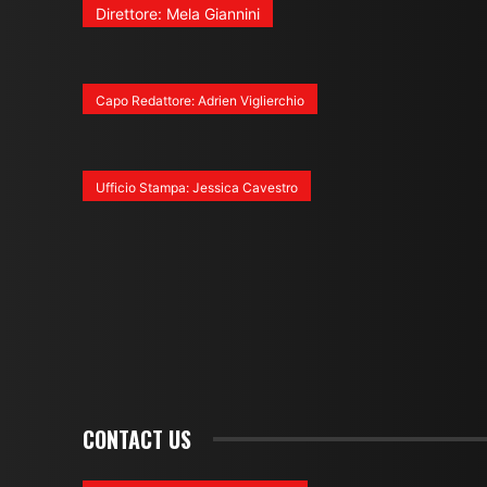
Direttore: Mela Giannini
Capo Redattore: Adrien Viglierchio
Ufficio Stampa: Jessica Cavestro
CONTACT US