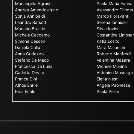
Mariangela Agrusti
Paola Maria Farina
Andrea Amendolagine
Alessandro Filinde
Sonja Annibaldi
Marco Fioravanti
Leandro Barsotti
Serena Iannicelli
Mariano Brustio
Silvia Iovine
Michele Caccamo
Costantina Limosan
Simone Cescon
Katia Losito
Daniela Collu
Mara Maionchi
Anna Cudazzo
Roberto Manfredi
Stefano De Maco
Valentina Mazara
Francesca De Luisi
Michele Monina
Carlotta Devita
Antonino Muscagli
Franca Dini
Elena Nesti
Athos Enrile
Angela Paonessa
Elisa Enrile
Paola Pellai