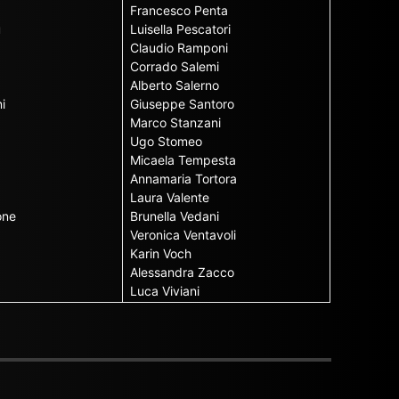
Francesco Penta
u
Luisella Pescatori
Claudio Ramponi
Corrado Salemi
Alberto Salerno
i
Giuseppe Santoro
Marco Stanzani
Ugo Stomeo
Micaela Tempesta
Annamaria Tortora
Laura Valente
one
Brunella Vedani
Veronica Ventavoli
Karin Voch
Alessandra Zacco
Luca Viviani