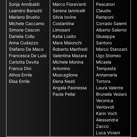
Sonja Annibaldi
Marco Fioravanti
Pescatori
Leandro Barsotti
Serena Iannicelli
Claudio
Mariano Brustio
Silvia Iovine
Ramponi
Michele Caccamo
Costantina
Corrado Salemi
Simone Cescon
Limosani
Alberto Salerno
Daniela Collu
Katia Losito
Giuseppe
Anna Cudazzo
Mara Maionchi
Santoro
Stefano De Maco
Roberto Manfredi
Marco Stanzani
Francesca De Luisi
Valentina Mazara
Ugo Stomeo
Carlotta Devita
Michele Monina
Micaela
Franca Dini
Antonino
Tempesta
Athos Enrile
Muscaglione
Annamaria
Elisa Enrile
Elena Nesti
Tortora
Angela Paonessa
Laura Valente
Paola Pellai
Brunella Vedani
Veronica
Ventavoli
Karin Voch
Alessandra
Zacco
Luca Viviani