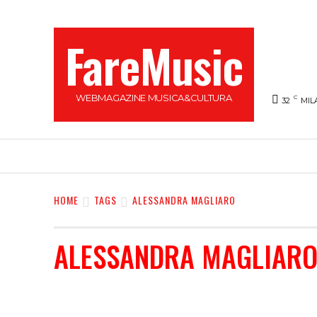
FareMusic
WEBMAGAZINE MUSICA&CULTURA
C
32
MIL
SANREMO 2025
MUSICA
NEWS FLASH
HOME
TAGS
ALESSANDRA MAGLIARO
ALESSANDRA MAGLIAR