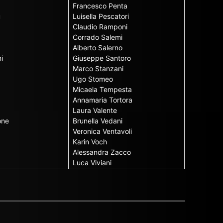
Francesco Penta
u
Luisella Pescatori
Claudio Ramponi
Corrado Salemi
Alberto Salerno
i
Giuseppe Santoro
Marco Stanzani
Ugo Stomeo
Micaela Tempesta
Annamaria Tortora
Laura Valente
one
Brunella Vedani
Veronica Ventavoli
Karin Voch
Alessandra Zacco
Luca Viviani