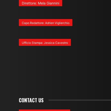
Direttore: Mela Giannini
Capo Redattore: Adrien Viglierchio
Ufficio Stampa: Jessica Cavestro
CONTACT US