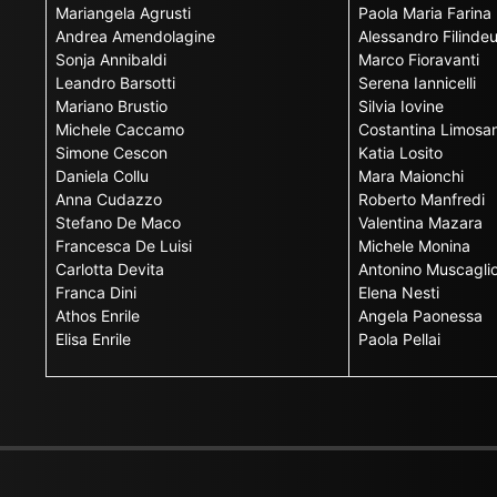
Mariangela Agrusti
Paola Maria Farina
Andrea Amendolagine
Alessandro Filinde
Sonja Annibaldi
Marco Fioravanti
Leandro Barsotti
Serena Iannicelli
Mariano Brustio
Silvia Iovine
Michele Caccamo
Costantina Limosan
Simone Cescon
Katia Losito
Daniela Collu
Mara Maionchi
Anna Cudazzo
Roberto Manfredi
Stefano De Maco
Valentina Mazara
Francesca De Luisi
Michele Monina
Carlotta Devita
Antonino Muscagli
Franca Dini
Elena Nesti
Athos Enrile
Angela Paonessa
Elisa Enrile
Paola Pellai