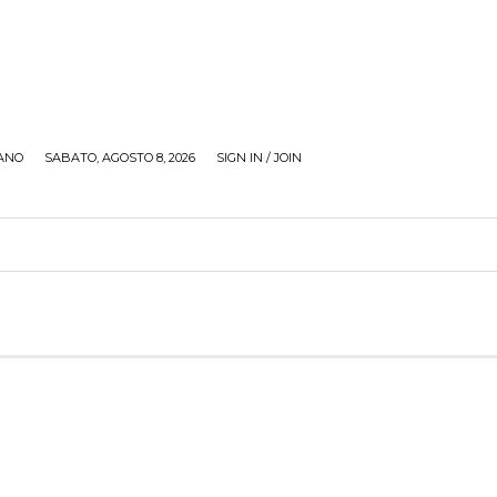
ANO
SABATO, AGOSTO 8, 2026
SIGN IN / JOIN
RECENSIONI
ZONA GIOVANI
TOUR
SOCI
O