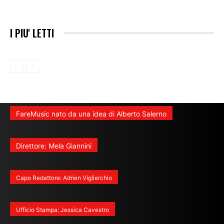
I PIU' LETTI
FareMusic nato da una idea di Alberto Salerno
Direttore: Mela Giannini
Capo Redattore: Adrien Viglierchio
Ufficio Stampa: Jessica Cavestro