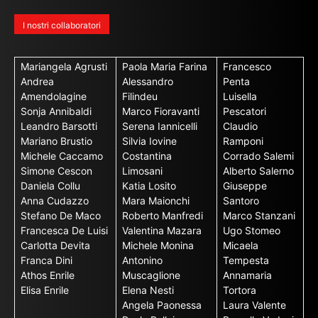
I nostri collaboratori
Mariangela Agrusti
Paola Maria Farina
Francesco
Andrea
Alessandro
Penta
Amendolagine
Filindeu
Luisella
Sonja Annibaldi
Marco Fioravanti
Pescatori
Leandro Barsotti
Serena Iannicelli
Claudio
Mariano Brustio
Silvia Iovine
Ramponi
Michele Caccamo
Costantina
Corrado Salemi
Simone Cescon
Limosani
Alberto Salerno
Daniela Collu
Katia Losito
Giuseppe
Anna Cudazzo
Mara Maionchi
Santoro
Stefano De Maco
Roberto Manfredi
Marco Stanzani
Francesca De Luisi
Valentina Mazara
Ugo Stomeo
Carlotta Devita
Michele Monina
Micaela
Franca Dini
Antonino
Tempesta
Athos Enrile
Muscaglione
Annamaria
Elisa Enrile
Elena Nesti
Tortora
Angela Paonessa
Laura Valente