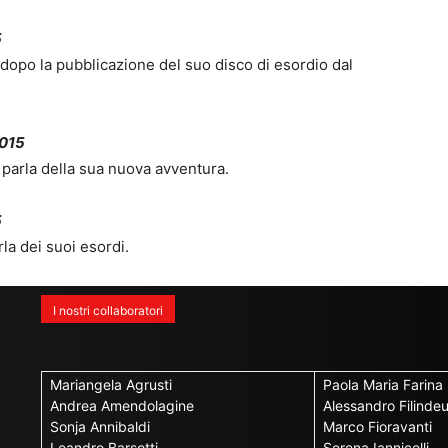
5
 dopo la pubblicazione del suo disco di esordio dal
2015
 parla della sua nuova avventura.
5
rla dei suoi esordi.
I nostri collaboratori
Mariangela Agrusti
Paola Maria Farina
Andrea Amendolagine
Alessandro Filinde
Sonja Annibaldi
Marco Fioravanti
Leandro Barsotti
Serena Iannicelli