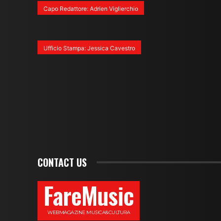
Capo Redattore: Adrien Viglierchio
Ufficio Stampa: Jessica Cavestro
CONTACT US
FareMusic
WEBMAGAZINE MUSICA&CULTURA