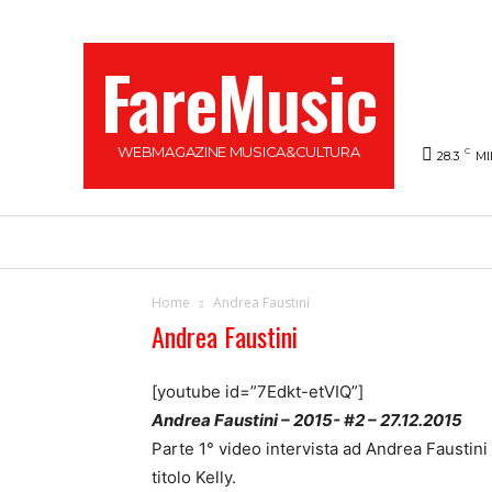
FareMusic
WEBMAGAZINE MUSICA&CULTURA
C
28.3
MI
SANREMO 2025
MUSICA
NEWS FLASH
Home
Andrea Faustini
Andrea Faustini
[youtube id=”7Edkt-etVIQ”]
Andrea Faustini – 2015- #2 – 27.12.2015
Parte 1° video intervista ad Andrea Faustini
titolo Kelly.