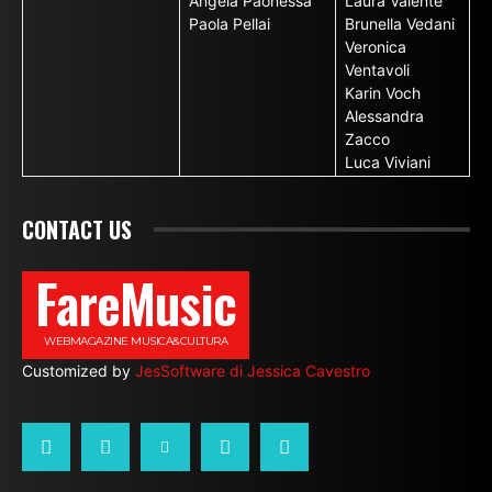
Angela Paonessa
Laura Valente
Paola Pellai
Brunella Vedani
Veronica
Ventavoli
Karin Voch
Alessandra
Zacco
Luca Viviani
CONTACT US
FareMusic
WEBMAGAZINE MUSICA&CULTURA
Customized by
JesSoftware di Jessica Cavestro