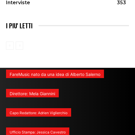
Interviste
353
I PIU' LETTI
FareMusic nato da una idea di Alberto Salerno
Direttore: Mela Giannini
Capo Redattore: Adrien Viglierchio
Ufficio Stampa: Jessica Cavestro