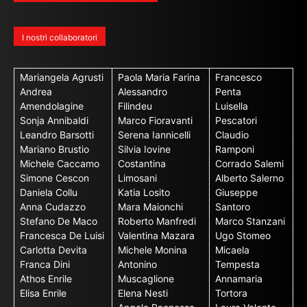
I nostri collaboratori
Mariangela Agrusti
Paola Maria Farina
Francesco
Andrea
Alessandro
Penta
Amendolagine
Filindeu
Luisella
Sonja Annibaldi
Marco Fioravanti
Pescatori
Leandro Barsotti
Serena Iannicelli
Claudio
Mariano Brustio
Silvia Iovine
Ramponi
Michele Caccamo
Costantina
Corrado Salemi
Simone Cescon
Limosani
Alberto Salerno
Daniela Collu
Katia Losito
Giuseppe
Anna Cudazzo
Mara Maionchi
Santoro
Stefano De Maco
Roberto Manfredi
Marco Stanzani
Francesca De Luisi
Valentina Mazara
Ugo Stomeo
Carlotta Devita
Michele Monina
Micaela
Franca Dini
Antonino
Tempesta
Athos Enrile
Muscaglione
Annamaria
Elisa Enrile
Elena Nesti
Tortora