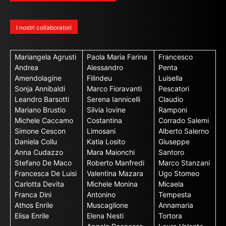
I nostri collaboratori
Mariangela Agrusti
Paola Maria Farina
Francesco
Andrea
Alessandro
Penta
Amendolagine
Filindeu
Luisella
Sonja Annibaldi
Marco Fioravanti
Pescatori
Leandro Barsotti
Serena Iannicelli
Claudio
Mariano Brustio
Silvia Iovine
Ramponi
Michele Caccamo
Costantina
Corrado Salemi
Simone Cescon
Limosani
Alberto Salerno
Daniela Collu
Katia Losito
Giuseppe
Anna Cudazzo
Mara Maionchi
Santoro
Stefano De Maco
Roberto Manfredi
Marco Stanzani
Francesca De Luisi
Valentina Mazara
Ugo Stomeo
Carlotta Devita
Michele Monina
Micaela
Franca Dini
Antonino
Tempesta
Athos Enrile
Muscaglione
Annamaria
Elisa Enrile
Elena Nesti
Tortora