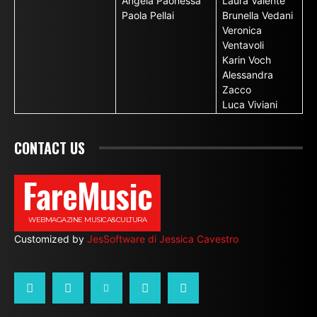
Angela Paonessa
Laura Valente
Paola Pellai
Brunella Vedani
Veronica
Ventavoli
Karin Voch
Alessandra
Zacco
Luca Viviani
CONTACT US
FareMusic
WEBMAGAZINE MUSICA&CULTURA
Customized by
JesSoftware di Jessica Cavestro