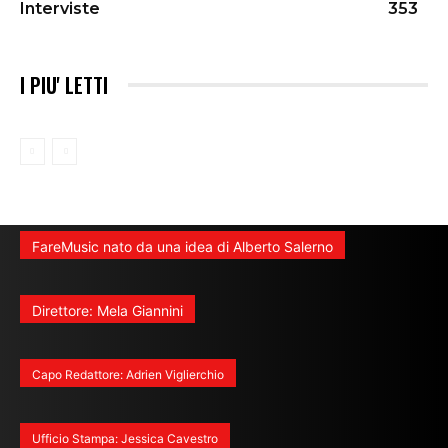
Interviste
353
I PIU' LETTI
FareMusic nato da una idea di Alberto Salerno
Direttore: Mela Giannini
Capo Redattore: Adrien Viglierchio
Ufficio Stampa: Jessica Cavestro