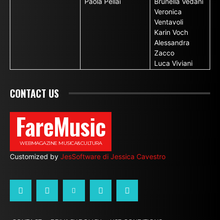
Paola Pellai
Brunella Vedani
Veronica
Ventavoli
Karin Voch
Alessandra
Zacco
Luca Viviani
CONTACT US
FareMusic
WEBMAGAZINE MUSICA&CULTURA
Customized by
JesSoftware di Jessica Cavestro