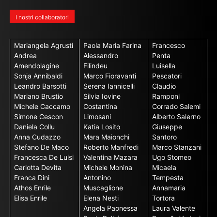
I nostri collaboratori
Mariangela Agrusti
Paola Maria Farina
Francesco
Andrea
Alessandro
Penta
Amendolagine
Filindeu
Luisella
Sonja Annibaldi
Marco Fioravanti
Pescatori
Leandro Barsotti
Serena Iannicelli
Claudio
Mariano Brustio
Silvia Iovine
Ramponi
Michele Caccamo
Costantina
Corrado Salemi
Simone Cescon
Limosani
Alberto Salerno
Daniela Collu
Katia Losito
Giuseppe
Anna Cudazzo
Mara Maionchi
Santoro
Stefano De Maco
Roberto Manfredi
Marco Stanzani
Francesca De Luisi
Valentina Mazara
Ugo Stomeo
Carlotta Devita
Michele Monina
Micaela
Franca Dini
Antonino
Tempesta
Athos Enrile
Muscaglione
Annamaria
Elisa Enrile
Elena Nesti
Tortora
Angela Paonessa
Laura Valente