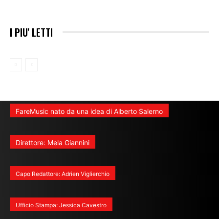
I PIU' LETTI
FareMusic nato da una idea di Alberto Salerno
Direttore: Mela Giannini
Capo Redattore: Adrien Viglierchio
Ufficio Stampa: Jessica Cavestro